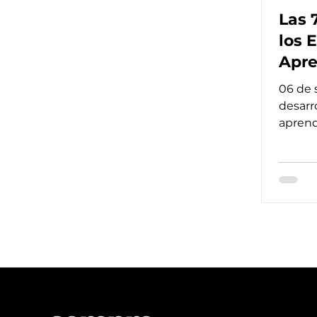
Las 
los 
Apre
Efec
06 de 
desarr
aprendi
encont
hacerlo