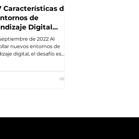
7 Características de
Entornos de
ndizaje Digital
tivos
septiembre de 2022 Al
ollar nuevos entornos de
zaje digital, el desafío es
rar formas tangibles de
. En...