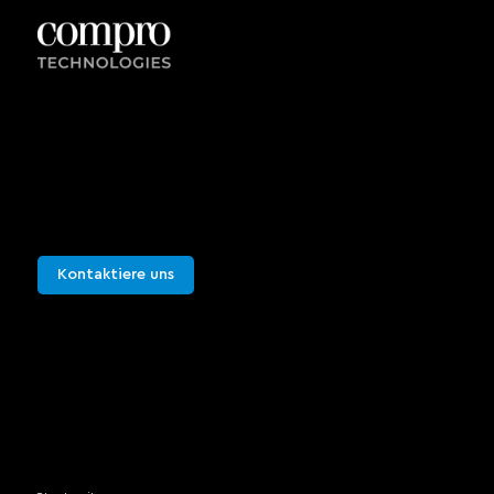
Kontaktieren Sie uns
Sie können uns für weitere Informationen
kontaktieren oder eine Live-Demonstration
vereinbaren. Wir würden uns freuen, von Ihnen zu
hören.
Kontaktiere uns
Sie können uns für weitere Informationen
kontaktieren oder eine Live-Demonstration
vereinbaren. Wir würden uns freuen, von Ihnen zu
hören.
Seitenverzeichnis