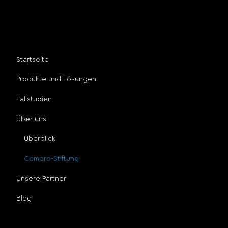
vereinbaren. Wir würden uns freuen, von Ihnen zu
hören.
Seitenverzeichnis
Startseite
Produkte und Lösungen
Fallstudien
Über uns
Überblick
Compro-Stiftung
Unsere Partner
Blog
Sozialen Medien