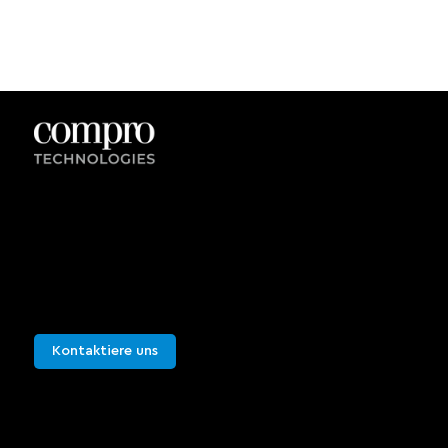
Kontaktieren Sie uns
Sie können uns für weitere Informationen
kontaktieren oder eine Live-Demonstration
vereinbaren. Wir würden uns freuen, von Ihnen zu
hören.
Kontaktiere uns
Sie können uns für weitere Informationen
kontaktieren oder eine Live-Demonstration
vereinbaren. Wir würden uns freuen, von Ihnen zu