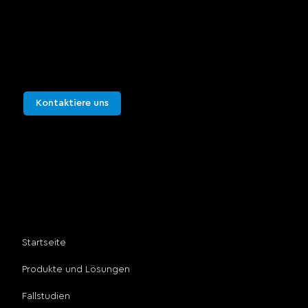
Sie können uns für weitere Informationen
kontaktieren oder eine Live-Demonstration
vereinbaren. Wir würden uns freuen, von Ihnen zu
hören.
Kontaktiere uns
Sie können uns für weitere Informationen
kontaktieren oder eine Live-Demonstration
vereinbaren. Wir würden uns freuen, von Ihnen zu
hören.
Seitenverzeichnis
Startseite
Produkte und Lösungen
Fallstudien